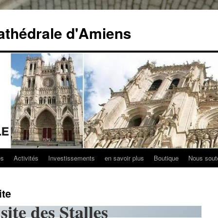
athédrale d'Amiens
es
Activités
Investissements
en savoir plus
Boutique
Nous sout
ite
site des Stalles