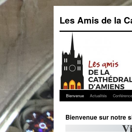
Aller
au
Les Amis de la C
contenu
Bienvenue
Actualités
Conférenc
Bienvenue sur notre s
Vi