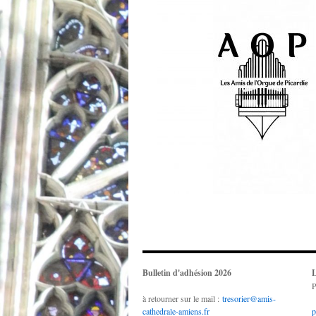
Bulletin d'adhésion 2026
L
P
à retourner sur le mail :
tresorier@amis-
cathedrale-amiens.fr
p