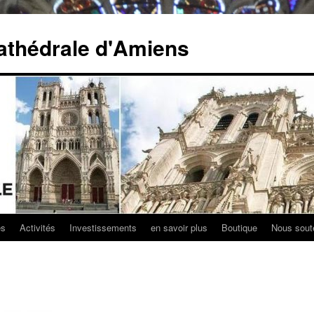
athédrale d'Amiens
es
Activités
Investissements
en savoir plus
Boutique
Nous sout