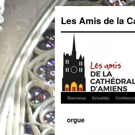
Aller
au
Les Amis de la C
contenu
Bienvenue
Actualités
Conférenc
orgue