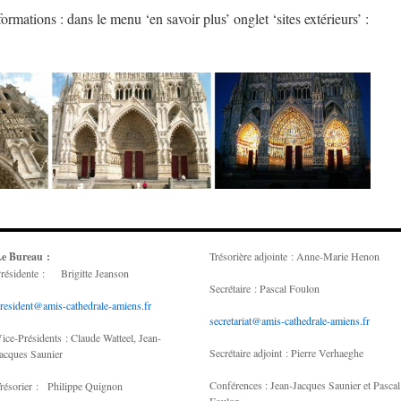
formations : dans le menu ‘en savoir plus’ onglet ‘sites extérieurs’ :
e Bureau :
Trésorière adjointe : Anne-Marie Henon
résidente : Brigitte Jeanson
Secrétaire : Pascal Foulon
resident@amis-cathedrale-amiens.fr
secretariat@amis-cathedrale-amiens.fr
ice-Présidents : Claude Watteel, Jean-
Secrétaire adjoint : Pierre Verhaeghe
acques Saunier
Conférences : Jean-Jacques Saunier et Pascal
résorier : Philippe Quignon
Foulon