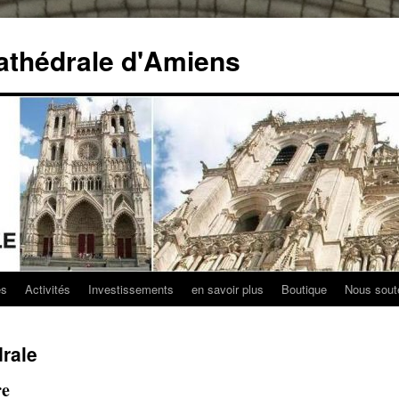
athédrale d'Amiens
es
Activités
Investissements
en savoir plus
Boutique
Nous sout
drale
re