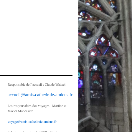
Responsable de l’accueil : Claude Watteel
accueil@amis-cathedrale-amiens.fr
Les responsables des voyages : Martine et
Xavier Manessiez
voyage@amis-cathedrale-amiens.fr
Administrateur du site WEB : Xavier