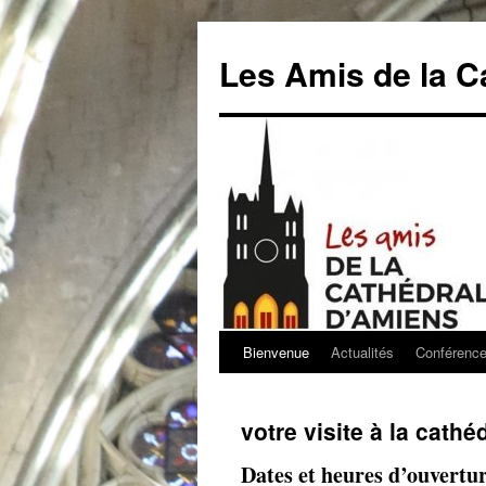
Aller
au
Les Amis de la C
contenu
Bienvenue
Actualités
Conférenc
votre visite à la cathé
Dates et heures d’ouvertu