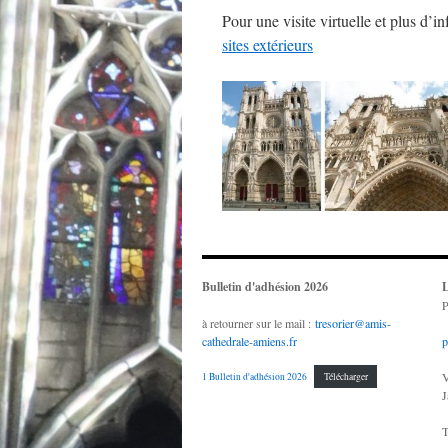
Pour une visite virtuelle et plus d’in
sites extérieurs
Bulletin d'adhésion 2026
L
P
à retourner sur le mail :
tresorier@amis-
cathedrale-amiens.fr
p
V
1 Bulletin d'adhésion 2026
Télécharger
J
T