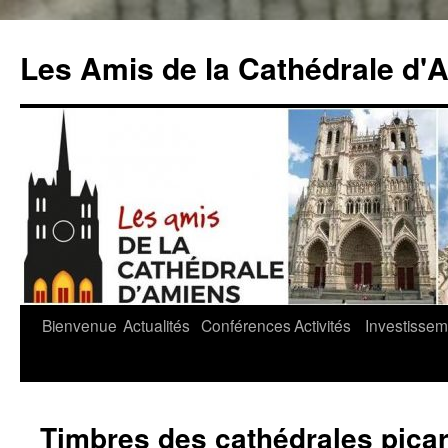
Aller
au
Les Amis de la Cathédrale d'
contenu
Bienvenue
Actualités
Conférences
Activités
Investissem
Timbres des cathédrales pica