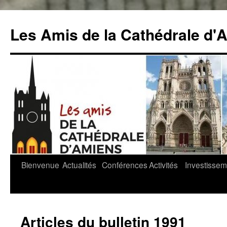
Aller
au
Les Amis de la Cathédrale d'
contenu
Bienvenue
Actualités
Conférences
Activités
Investissem
Articles du bulletin 1991