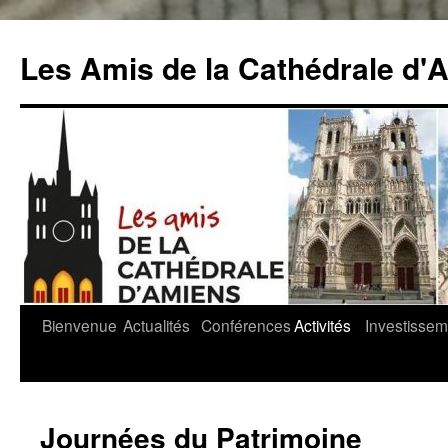
Aller
au
Les Amis de la Cathédrale d'
contenu
Bienvenue
Actualités
Conférences
Activités
Investissem
Journées du Patrimoine