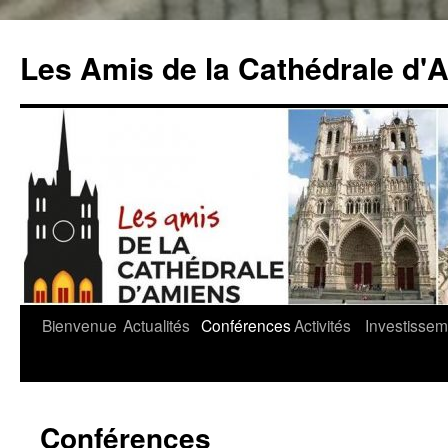
Aller
au
Les Amis de la Cathédrale d'
contenu
Bienvenue
Actualités
Conférences
Activités
Investissem
Conférences